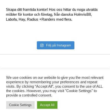
Skapa ditt framtida kontor! Hos oss hittar du noga utvalda
möbler för kontor och företag, från danska HolmrisB8,
Labofa, Hay, Radius +Randers med flera.
Följ på Instagram
We use cookies on our website to give you the most relevant
experience by remembering your preferences and repeat
visits. By clicking “Accept All”, you consent to the use of ALL
the cookies. However, you may visit "Cookie Settings" to
provide a controlled consent.
Danish Form – snäppet snyggare kontorsmöbler
Cookie Settings
Accept All
Östermalmsgatan 1 - 114 24 Stockholm - 070 555 3172 -
info@danishform.se