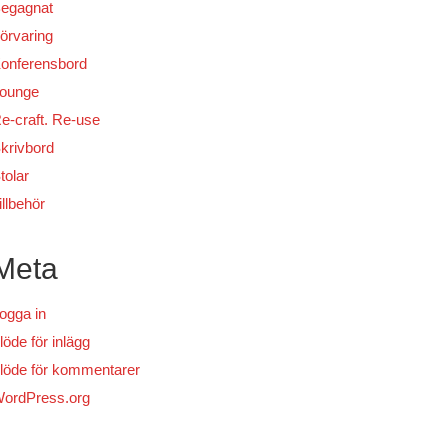
egagnat
örvaring
onferensbord
ounge
e-craft. Re-use
krivbord
tolar
illbehör
Meta
ogga in
löde för inlägg
löde för kommentarer
ordPress.org